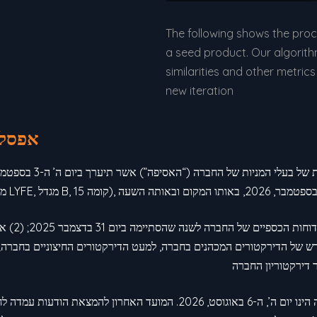
The following shows the pro
a seed product. Our algorith
similarities and other metri
new iteration
אפס”)
הנושאים ה