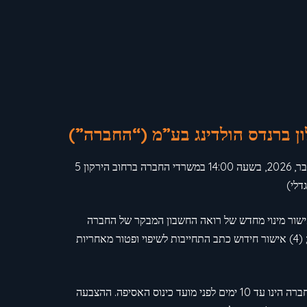
לון ברנדס הולדינג בע”מ (“החברה
החברה מודיעה בזאת על זימון אסיפה כללית שנתית ומיוחדת של בעלי המניות של החברה (“האסיפה”) אשר תיערך ביום ה’ ה-3 בספטמבר, 2026, בשעה 14:00 במשרדי החברה ברחוב הירקון 5
עומדים על סדר יומה של האסיפה הם: (1) דיון בדוחות הכספיים של החברה לשנה שהסתיימה ביום 31 בדצמבר 2025; (2) אישור מינוי מחדש של רואה החשבון המבקר של החברה
והסמכת הדירקטוריון לקבוע את שכרו; (3) אישור מינוי מחדש של הדירקטורים המכהנים בחברה, למעט הדירקטורים החיצוניים בחברה; (4) אישור חידוש כתב התחייבות לשיפוי ופטור מאחריות
המועד הקובע לזכאות בעלי המניות בחברה להצביע באסיפה הינו יום ה’, ה-6 באוגוסט, 2026. המועד האחרון להמצאת הודעות עמדה לחברה הינו עד 10 ימים לפני מועד כינוס האסיפה. ההצבעה