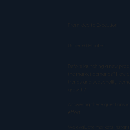
From Idea to Execution
Under 60 Minutes!
Before launching a new prod
the market demands? How com
trends and seasonality deman
growth?
Answering these questions is
effort.
We evaluate markets instantl