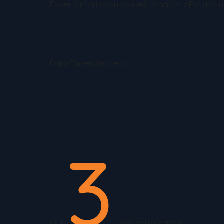
Experts in Amazon policies, Amazon APIs, and 
Data Driven Success
3
Our
Core Foundations