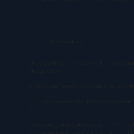
2
Success Proof Workflow
Understand the market competition for each 
analysis tools
Machine learning predicts potential market sa
Our compliance experts create a risk managem
list
Opportunity ranking allows us to see the most 
(analysing growth cap & sales velocity, potentia