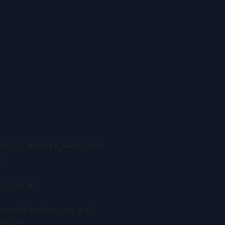
ducts, leads, keywords, and
se
ortunities
g mechanism focuses and
 thrive