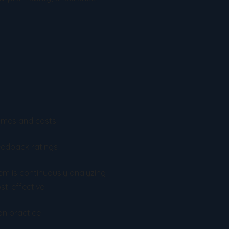
times and costs
eedback ratings
 is continuously analyzing
st-effective
on practice