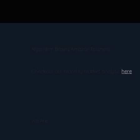
Algorithm Based Amazon Business
Checkout our monthly market analysis
here
We Are