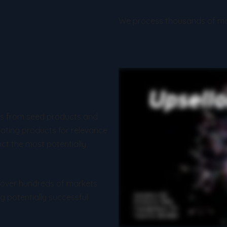
We process thousands of mar
ts from seed products and
ating products for relevance
ict the most potentially
s over hundreds of markets
g potentially successful