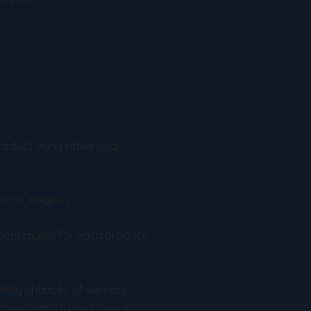
product using advanced
les on Amazon
ent matrix for each product
likely chances of success
l profitability, endurance,