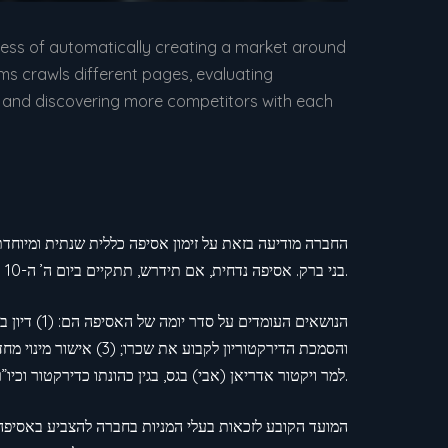
cess of automatically creating a market around
ms crawls different pages, evaluating
cs and discovering more competitors with each
(מגדלי LYFE, מגדל B, קומה 15), בני ברק. אסיפה נדחית, אם תידרש, תתקיים ביום ה’ ה-10 בספטמבר, 2026, באותו המקום ובאותה השעה.
למר ויקטור אדריאן (אבי) בגס, בגין כהונתו כדירקטור וכיו”ר דירקטוריון החברה.